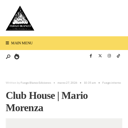
MAIN MENU
Written by
Fuego Blanco Ediciones
•
marzo 27, 2026
•
10:35 am
•
Fuego interno
Club House | Mario
Morenza