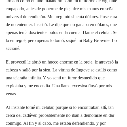
armado como el niño malandrín. Con mi uniforme de vigilante
empapado, antes de ponerme de pie, alcé mis manos en señal
universal de rendición. Me preguntó si tenía dólares. Puse cara
de no entender. Insistió. Le dije que no ganaba en dólares, que
apenas tenía doscientos bolos en la cuenta. Dame el celular. Se
lo entregué, pero apenas lo tomó, saqué mi Baby Brownie. Lo
accioné.
El proyectil le abrió un hueco enorme en la oreja, le atravesó la
cabeza y salió por la sien. La vitrina de Imgeve se astilló como
una telaraña infinita. Y yo sentí un furor desmedido que
explotaba y me encendía. Una llama excesiva fluyó por mis
venas.
Al instante tomé mi celular, porque si lo encontraban allí, tan
cerca del cadáver, probablemente no iban a demorarse en dar
conmigo. Al fin y al cabo, me estaba defendiendo, y por