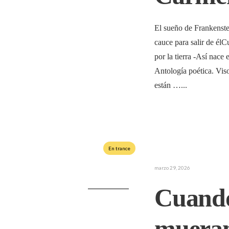
El sueño de Frankenste
cauce para salir de él
por la tierra -Así nace
Antología poética. Vis
están …
...
En trance
marzo 29, 2026
Cuando
mueran 