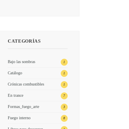
CATEGORÍAS
Bajo las sombras
1
Catálogo
1
Crónicas combustibles
1
En trance
7
Formas_fuego_arte
3
Fuego interno
8
Libros para descargar