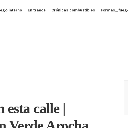
ego interno
En trance
Crónicas combustibles
Formas_fueg
 esta calle |
 Verde Arocha