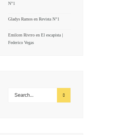
N°1
Gladys Ramos
en
Revista N°1
Emilcen Rivrro
en
El escapista |
Federico Vegas