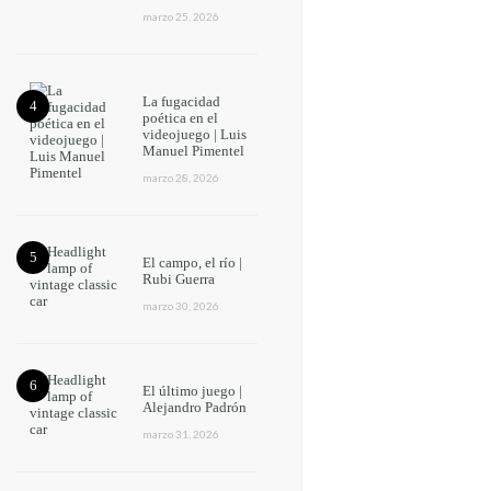
marzo 25, 2026
La fugacidad
poética en el
videojuego | Luis
Manuel Pimentel
marzo 28, 2026
El campo, el río |
Rubi Guerra
marzo 30, 2026
El último juego |
Alejandro Padrón
marzo 31, 2026