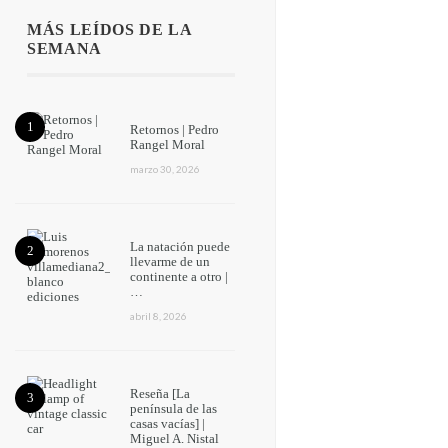
MÁS LEÍDOS DE LA
SEMANA
Retornos | Pedro
Rangel Moral
marzo 30, 2026
La natación puede
llevarme de un
continente a otro |
…
abril 8, 2026
Reseña [La
península de las
casas vacías] |
Miguel A. Nistal