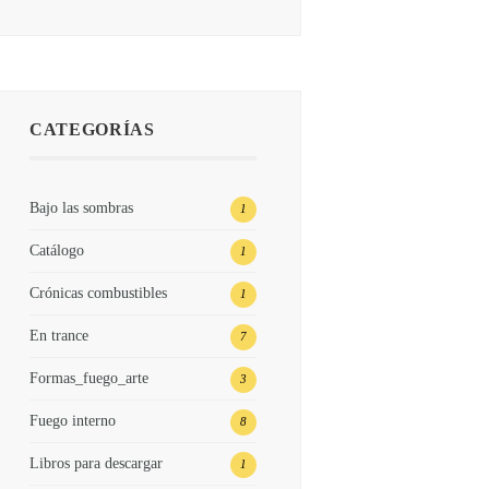
CATEGORÍAS
Bajo las sombras
1
Catálogo
1
Crónicas combustibles
1
En trance
7
Formas_fuego_arte
3
Fuego interno
8
Libros para descargar
1