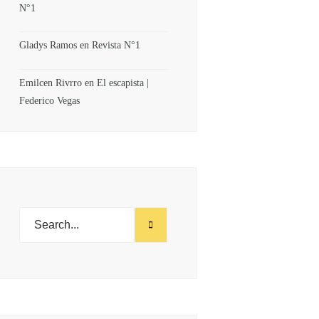
N°1
Gladys Ramos
en
Revista N°1
Emilcen Rivrro
en
El escapista |
Federico Vegas