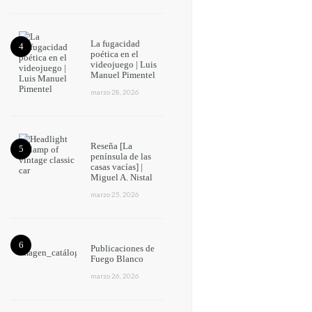
La fugacidad
poética en el
videojuego | Luis
Manuel Pimentel
marzo 28, 2026
Reseña [La
península de las
casas vacías] |
Miguel A. Nistal
marzo 25, 2026
Publicaciones de
Fuego Blanco
marzo 26, 2026