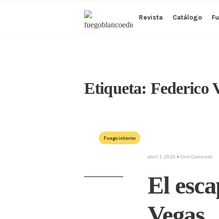
Revista
Catálogo
Fu
Etiqueta:
Federico 
Fuego interno
abril 1, 2026
• One Comment
El esca
Vegas