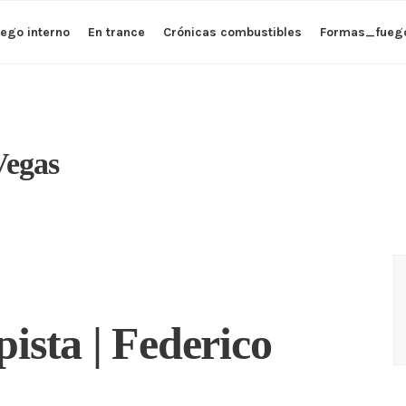
ego interno
En trance
Crónicas combustibles
Formas_fueg
Vegas
pista | Federico