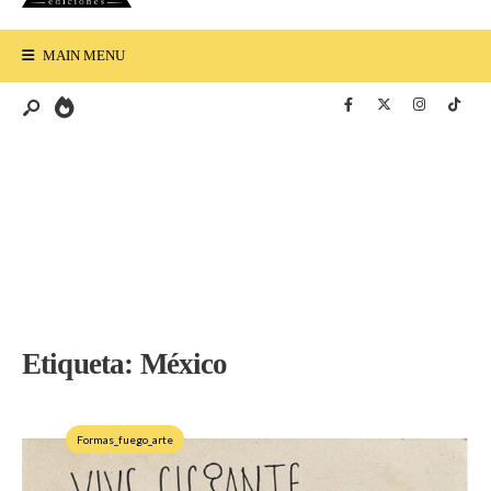
MAIN MENU
Etiqueta:
México
Formas_fuego_arte