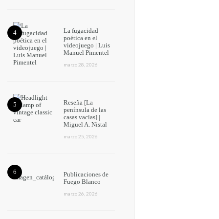
La fugacidad
poética en el
videojuego | Luis
Manuel Pimentel
marzo 28, 2026
Reseña [La
península de las
casas vacías] |
Miguel A. Nistal
marzo 25, 2026
Publicaciones de
Fuego Blanco
marzo 26, 2026