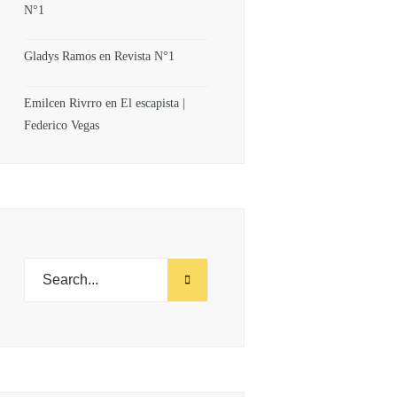
N°1
Gladys Ramos
en
Revista N°1
Emilcen Rivrro
en
El escapista |
Federico Vegas