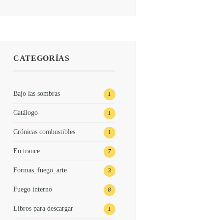
CATEGORÍAS
Bajo las sombras
1
Catálogo
1
Crónicas combustibles
1
En trance
7
Formas_fuego_arte
3
Fuego interno
8
Libros para descargar
1