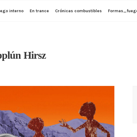
ego interno
En trance
Crónicas combustibles
Formas_fueg
plún Hirsz